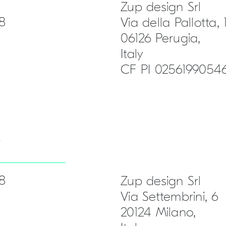
Zup design Srl
8
Via della Pallotta, 
06126 Perugia,
Italy
CF PI 0256199054
o
8
Zup design Srl
Via Settembrini, 6
20124 Milano,